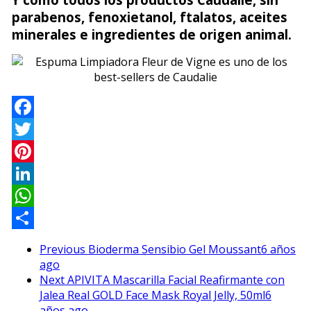
parabenos, fenoxietanol, ftalatos, aceites
minerales e ingredientes de origen animal.
Facebook
Twitter
Pinterest
LinkedIn
WhatsApp
Compartir
Previous
Bioderma Sensibio Gel Moussant
6 años
ago
Next
APIVITA Mascarilla Facial Reafirmante con
Jalea Real GOLD Face Mask Royal Jelly, 50ml
6
años ago